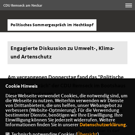
CDU Remseck am Neckar
Politisches Sommergespräch im Hechtkopf
Engagierte Diskussion zu Umwelt-, Klima-
und Artenschutz
Am vergangenen Donnerstag fand das "Politische
Sommergespräch" der CDU Remseck im Bootshaus
Cookie Hinweis
am Hechtkopf statt.
Diese Webseite verwendet Cookies, die notwendig sind, um
die Webseite zu nutzen. Weiterhin verwenden wir Dienste
von Drittanbietern, die uns helfen, unser Webangebot zu
verbessern (Website-Optmierung). Für die Verwendung
Als kompetenten Referenten konnte die CDU Paul Nemeth MdL
bestimmter Dienste, benötigen wir Ihre Einwilligung. Ihre
begrüßen. Der umweltpolitische Sprecher der CDU-
Einwilligung können Sie jederzeit widerrufen. Weitere
Landtagsfraktion stand zu Fragen des Umwelt- Klima- und
Informationen finden Sie in unserer
Datenschutzerklärung
.
Artenschutzes Rede und Antwort. Für die CDU ist klar: Es darf
Technisch notwendige Cookies (
Übersicht
)