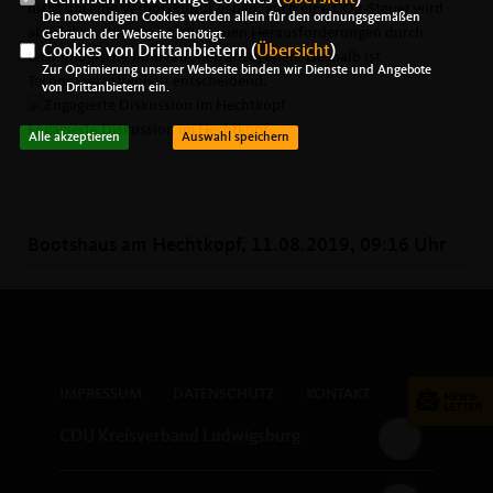
nicht um eine Verbotskultur gehen, auch eine CO2-Steuer wird
Die notwendigen Cookies werden allein für den ordnungsgemäßen
abgelehnt. Wichtig ist, die neuen Herausforderungen durch
Gebrauch der Webseite benötigt.
Cookies von Drittanbietern (
Übersicht
)
technologische Innovationen anzugehen: Deshalb ist
Zur Optimierung unserer Webseite binden wir Dienste und Angebote
Technologieoffenheit entscheidend.
von Drittanbietern ein.
Engagierte Diskussion im Hechtkopf
Alle akzeptieren
Auswahl speichern
Bootshaus am Hechtkopf, 11.08.2019, 09:16 Uhr
IMPRESSUM
DATENSCHUTZ
KONTAKT
CDU Kreisverband Ludwigsburg