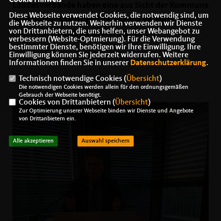
Cookie Hinweis
Landesverbände haben eine aus Sicht der Kommune
Diese Webseite verwendet Cookies, die notwendig sind, um
aufkommensneutrale Umsetzung versprochen.
die Webseite zu nutzen. Weiterhin verwenden wir Dienste
von Drittanbietern, die uns helfen, unser Webangebot zu
Hier muss Politik glaubwürdig sein.
verbessern (Website-Optmierung). Für die Verwendung
bestimmter Dienste, benötigen wir Ihre Einwilligung. Ihre
Einwilligung können Sie jederzeit widerrufen. Weitere
Informationen finden Sie in unserer
Datenschutzerklärung
.
Technisch notwendige Cookies (
Übersicht
)
Die notwendigen Cookies werden allein für den ordnungsgemäßen
Gebrauch der Webseite benötigt.
Cookies von Drittanbietern (
Übersicht
)
Zur Optimierung unserer Webseite binden wir Dienste und Angebote
von Drittanbietern ein.
Alle akzeptieren
Auswahl speichern