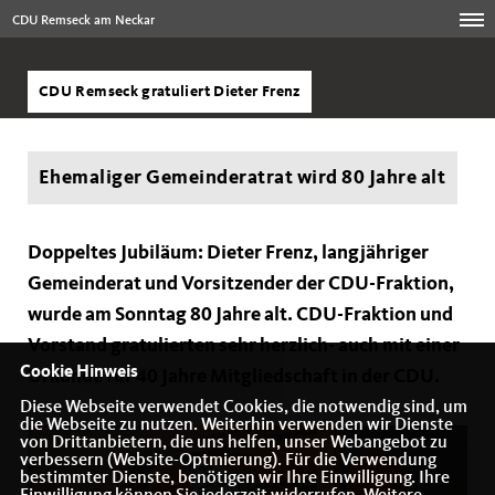
CDU Remseck am Neckar
CDU Remseck gratuliert Dieter Frenz
Ehemaliger Gemeinderatrat wird 80 Jahre alt
Doppeltes Jubiläum: Dieter Frenz, langjähriger
Gemeinderat und Vorsitzender der CDU-Fraktion,
wurde am Sonntag 80 Jahre alt. CDU-Fraktion und
Vorstand gratulierten sehr herzlich- auch mit einer
Cookie Hinweis
Urkunde für 40 Jahre Mitgliedschaft in der CDU.
Diese Webseite verwendet Cookies, die notwendig sind, um
die Webseite zu nutzen. Weiterhin verwenden wir Dienste
von Drittanbietern, die uns helfen, unser Webangebot zu
verbessern (Website-Optmierung). Für die Verwendung
bestimmter Dienste, benötigen wir Ihre Einwilligung. Ihre