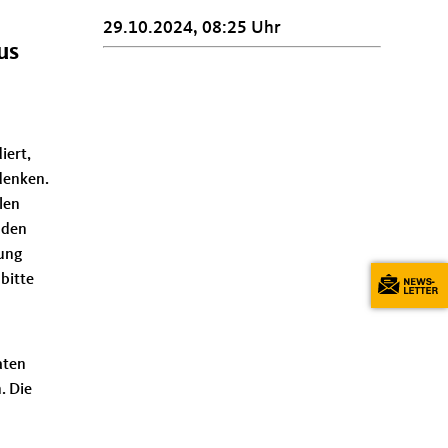
29.10.2024, 08:25 Uhr
us
iert,
denken.
len
l den
uung
bitte
aten
. Die