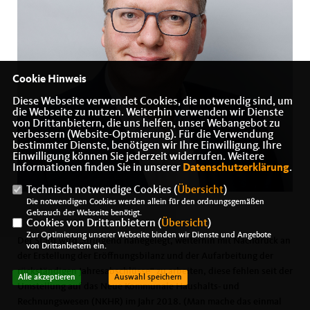
Cookie Hinweis
Diese Webseite verwendet Cookies, die notwendig sind, um
die Webseite zu nutzen. Weiterhin verwenden wir Dienste
von Drittanbietern, die uns helfen, unser Webangebot zu
verbessern (Website-Optmierung). Für die Verwendung
bestimmter Dienste, benötigen wir Ihre Einwilligung. Ihre
Einwilligung können Sie jederzeit widerrufen. Weitere
Informationen finden Sie in unserer
Datenschutzerklärung
.
Technisch notwendige Cookies (
Übersicht
)
Die notwendigen Cookies werden allein für den ordnungsgemäßen
Gebrauch der Webseite benötigt.
Cookies von Drittanbietern (
Übersicht
)
Zur Optimierung unserer Webseite binden wir Dienste und Angebote
Der Stadt wird „dringend nahegelegt, weiterhin mit Nachdruck an
von Drittanbietern ein.
der Erstellung der Eröffnungsbilanz und der Aufarbeitung der
rückständigen Jahresabschlüsse“ zu arbeiten, diese fehlen seit der
Alle akzeptieren
Auswahl speichern
Umstellung auf das Neue Kommunale Haushalts- und
Rechnungswesen (NKHR) im Jahr 2018. (Man mache das einmal