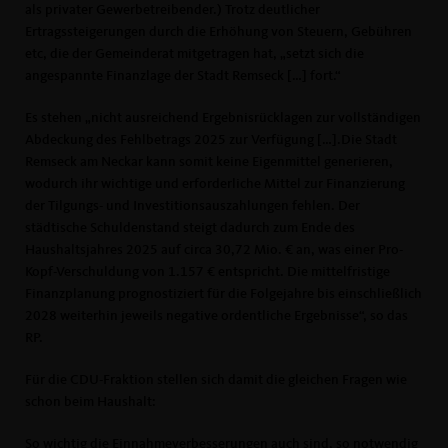
als privater Gewerbetreibender.) Trotz deutlicher
Ertragssteigerungen durch die Erhöhung von Steuern, Gebühren
etc, die der Gemeinderat mitgetragen hat, „setzt sich die
angespannte Finanzlage der Stadt Remseck […] fort.“
Es stehen „nicht ausreichend Ergebnisrücklagen zur vollständigen
Abdeckung des Fehlbetrags 2025 zur Verfügung […].Die Stadt
Remseck am Neckar kann somit keine Eigenmittel generieren,
wodurch ihr wichtige und erforderliche Mittel zur Finanzierung
der Tilgungs- und Investitionsauszahlungen fehlen. Der
städtische Schuldenstand steigt dadurch zum Ende des
Haushaltsjahres 2025 auf circa 30,72 Mio. € an, was einer Pro-
Kopf-Verschuldung von 1.157 € entspricht. Die mittelfristige
Finanzplanung prognostiziert für die Folgejahre bis einschließlich
2028 weiterhin jeweils negative ordentliche Ergebnisse“, so das
RP.
Für die CDU-Fraktion stellen sich damit die gleichen Fragen wie
schon beim Haushalt:
So wichtig die Einnahmeverbesserungen auch sind, so notwendig