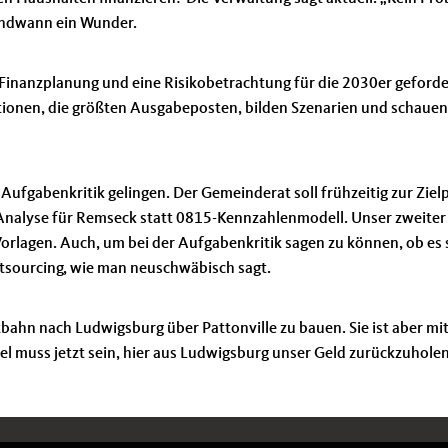
rgendwann ein Wunder.
 Finanzplanung und eine Risikobetrachtung für die 2030er geforde
ionen, die größten Ausgabeposten, bilden Szenarien und schauen
l Aufgabenkritik gelingen. Der Gemeinderat soll frühzeitig zur Zie
e Analyse für Remseck statt 0815-Kennzahlenmodell. Unser zweiter
 Vorlagen. Auch, um bei der Aufgabenkritik sagen zu können, ob es 
utsourcing, wie man neuschwäbisch sagt.
bahn nach Ludwigsburg über Pattonville zu bauen. Sie ist aber mit
l muss jetzt sein, hier aus Ludwigsburg unser Geld zurückzuholen