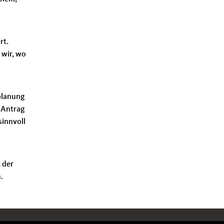
rt.
 wir, wo
lplanung
 Antrag
sinnvoll
 der
.