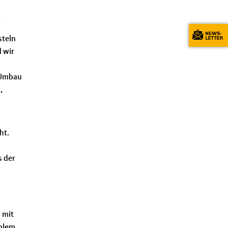
i
steln
 wir
 Umbau
,
ht.
s der
 mit
blem,