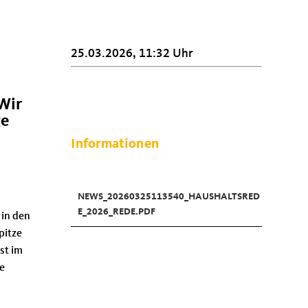
25.03.2026, 11:32 Uhr
Wir
ge
Informationen
NEWS_20260325113540_HAUSHALTSRED
E_2026_REDE.PDF
 in den
pitze
st im
ne