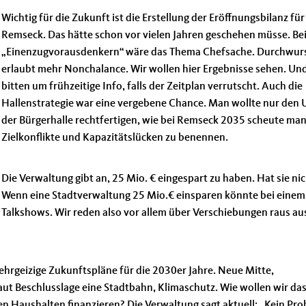
Wichtig für die Zukunft ist die Erstellung der Eröffnungsbilanz für
Remseck. Das hätte schon vor vielen Jahren geschehen müsse. Be
Einenzugvorausdenkern“ wäre das Thema Chefsache. Durchwur
erlaubt mehr Nonchalance. Wir wollen hier Ergebnisse sehen. Und
bitten um frühzeitige Info, falls der Zeitplan verrutscht. Auch die
Hallenstrategie war eine vergebene Chance. Man wollte nur den
der Bürgerhalle rechtfertigen, wie bei Remseck 2035 scheute man
Zielkonflikte und Kapazitätslücken zu benennen.
Die Verwaltung gibt an, 25 Mio. € eingespart zu haben. Hat sie nic
Wenn eine Stadtverwaltung 25 Mio.€ einsparen könnte bei einem
 Talkshows. Wir reden also vor allem über Verschiebungen raus au
ehrgeizige Zukunftspläne für die 2030er Jahre. Neue Mitte,
aut Beschlusslage eine Stadtbahn, Klimaschutz. Wie wollen wir das
 Haushalten finanzieren? Die Verwaltung sagt aktuell: „Kein Pro