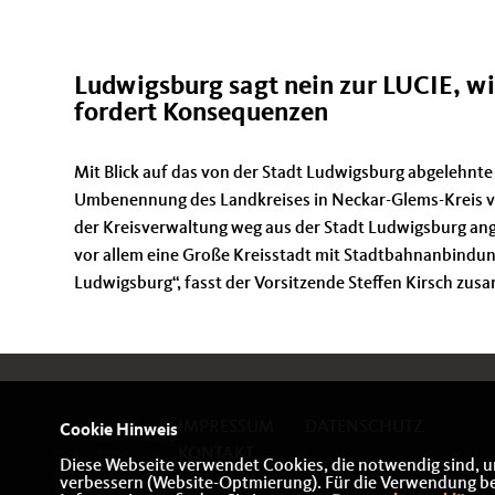
Ludwigsburg sagt nein zur LUCIE, w
fordert Konsequenzen
Mit Blick auf das von der Stadt Ludwigsburg abgelehnte
Umbenennung des Landkreises in Neckar-Glems-Kreis vo
der Kreisverwaltung weg aus der Stadt Ludwigsburg ang
vor allem eine Große Kreisstadt mit Stadtbahnanbindung
Ludwigsburg“, fasst der Vorsitzende Steffen Kirsch zu
IMPRESSUM
DATENSCHUTZ
Cookie Hinweis
KONTAKT
Diese Webseite verwendet Cookies, die notwendig sind, u
verbessern (Website-Optmierung). Für die Verwendung best