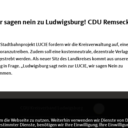
ir sagen nein zu Ludwigsburg! CDU Remsec
 Stadtbahnprojekt LUCIE fordern wir die Kreisverwaltung auf, ein
ranzutreiben. Zudem soll eine kostenneutrale, dezentrale Verla
estrebt werden. Als neuer Sitz des Landkreises kommt aus unsere
 in Frage. „Ludwigsburg sagt nein zur LUCIE, wir sagen Nein zu
sammen.
CDU Kreisverband Ludwigsburg
m die Webseite zu nutzen. Weiterhin verwenden wir Dienste von D
immter Dienste, benötigen wir Ihre Einwilligung. Ihre Einwilligu
CDU Landesverband Baden-