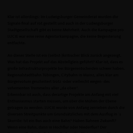
Klar ist allerdings: Im Ludwigsburger Gemeinderat wurden die
Signale final auf rot gestellt und auch in der Ludwigsburger
Stadtgesellschaft gibt es keine Mehrheit. Auch die Kampagne pro
LUCIE war eine reine Agenturkampagne, die keine Begeisterung
entfachte.
An dieser Stelle ist ein (selbst-)kritischer Blick zurück angezeigt.
Was hat das Projekt auf das Abstellgleis geführt? Klar ist, dass es
große Infrastrukturprojekte bei Bürgerentscheiden schwer haben.
Regionalstadtbahn Tübingen, Citybahn in Mainz, alles klar am
Bürgervotum gescheitert trotz -oder vielleicht wegen- des
vehementen Trommelns aller „da oben“.
Erkennbar ist auch, dass derartige Projekte am Anfang mit viel
Enthusiasmus starten müssen, um über die Mühen der Ebene
getragen zu werden. LUCIE wurde von Anfang zerrieben durch die
diversen Streitpunkte um Grundsätzliches mit dem Ausflug in´s
Skurrile: Ist ein Bus auch eine Bahn? Haben Bahnen Zukunft?
Wenn eine Bahn, dann in Hochflur oder Niederflur? Der