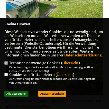
Cookie Hinweis
Diese Webseite verwendet Cookies, die notwendig sind, um
die Webseite zu nutzen. Weiterhin verwenden wir Dienste
von Drittanbietern, die uns helfen, unser Webangebot zu
verbessern (Website-Optmierung). Für die Verwendung
bestimmter Dienste, benötigen wir Ihre Einwilligung. Ihre
Einwilligung können Sie jederzeit widerrufen. Weitere
Informationen finden Sie in unserer
Datenschutzerklärung
.
Technisch notwendige Cookies (
Übersicht
)
Die notwendigen Cookies werden allein für den ordnungsgemäßen
Gebrauch der Webseite benötigt.
Cookies von Drittanbietern (
Übersicht
)
Zur Optimierung unserer Webseite binden wir Dienste und Angebote
von Drittanbietern ein.
Alle akzeptieren
Auswahl speichern
Das Blübähnle im Blühenden Barock ist im Unterschied zur LUCIE
in Ludwigsburg wohl gelitten.