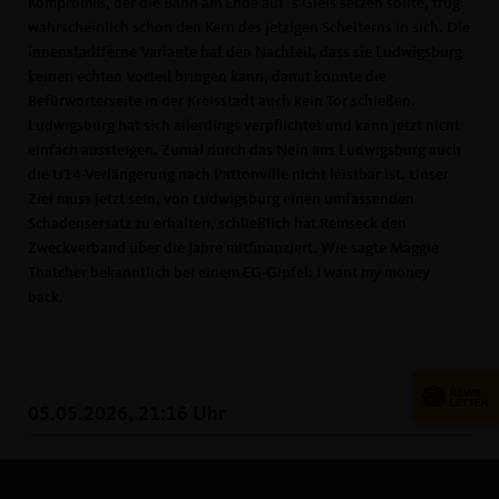
Kompromiß, der die Bahn am Ende auf´s Gleis setzen sollte, trug
wahrscheinlich schon den Kern des jetzigen Scheiterns in sich. Die
innenstadtferne Variante hat den Nachteil, dass sie Ludwigsburg
keinen echten Vorteil bringen kann, damit konnte die
Befürworterseite in der Kreisstadt auch kein Tor schießen.
Ludwigsburg hat sich allerdings verpflichtet und kann jetzt nicht
einfach aussteigen. Zumal durch das Nein aus Ludwigsburg auch
die U14-Verlängerung nach Pattonville nicht leistbar ist. Unser
Ziel muss jetzt sein, von Ludwigsburg einen umfassenden
Schadensersatz zu erhalten, schließlich hat Remseck den
Zweckverband über die Jahre mitfinanziert. Wie sagte Maggie
Thatcher bekanntlich bei einem EG-Gipfel: I want my money
back.
05.05.2026, 21:16 Uhr