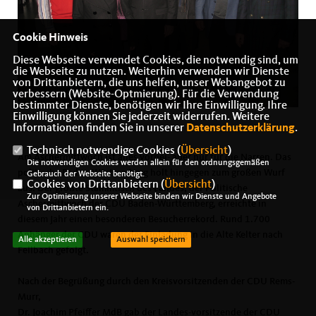
Cookie Hinweis
Diese Webseite verwendet Cookies, die notwendig sind, um
die Webseite zu nutzen. Weiterhin verwenden wir Dienste
von Drittanbietern, die uns helfen, unser Webangebot zu
verbessern (Website-Optmierung). Für die Verwendung
bestimmter Dienste, benötigen wir Ihre Einwilligung. Ihre
Einwilligung können Sie jederzeit widerrufen. Weitere
Informationen finden Sie in unserer
Datenschutzerklärung
.
Technisch notwendige Cookies (
Übersicht
)
Am Aschermittwoch ist alles vorbei- aber nur für die Narren. Das
Die notwendigen Cookies werden allein für den ordnungsgemäßen
politische Baden-Württemberg holt hingegen zum großen Wurf
Gebrauch der Webseite benötigt.
Cookies von Drittanbietern (
Übersicht
)
aus: Der größte Stammtisch des Landes, der Politische
Zur Optimierung unserer Webseite binden wir Dienste und Angebote
Aschermittwoch der CDU Baden-Württemberg, erreichte in
von Drittanbietern ein.
diesem Jahr einen besonderen Besucherrekord. Rund 1.700
Anhänger der CDU waren der Einladung in die Alte Kelter nach
Alle akzeptieren
Auswahl speichern
Fellbach gefolgt.
Nach der Begrüßung durch den Kreisvorsitzenden der CDU Rems-
Murr,
Dr. Joachim Pfeiffer MdB gab der Landes-vorsitzende der CDU